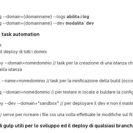
ig --domain={domainname} --logs
abilita i log
ig --domain={domainname} --dev
modalita` dev
 task automation
e
il deploy di tutti i domini
y --domain=nomedominio // task per la creazione di una istanza che 
ella istanza
y --name=nomedominio // task per la minificazione della build (occor
g --domain=nomedominio // per testare in locale e buldare la conf
y --dev --domain="sandbox" // per deployare il dev e non il mast
/ serve per ricreare i file css una volta effettuate le modifiche sul fi
i gulp utili per lo sviluppo ed il deploy di qualsiasi bran