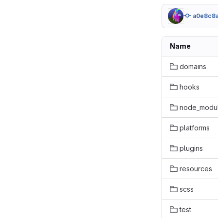
a0e8c8
Name
domains
hooks
node_modu
platforms
plugins
resources
scss
test