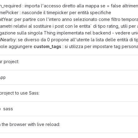
in_required : importa l'accesso diretto alla mappa se = false altrimen
mePicker : nasconde il timepicker per entità specifiche
nitYear: per partire con l'intero anno selezionato come filtro tempor
ametri relativi al sostituire i post con le entita` di tipo rating, utili
azione sulla singola Thing implementata nel backend - vedere uni
Nearby: se diverso da 0 propone all'utente la lista delle entità di t
uole aggiungere
custom_tags
: si utilizza per impostare tag persona
r project:
App
project to use Sass:
p sass
 the browser with live reload: