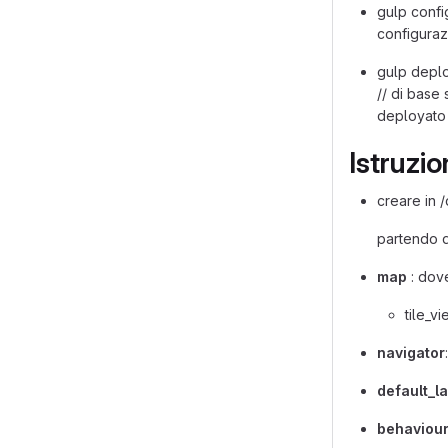
gulp confi
configuraz
gulp deplo
// di base
deployato 
Istruzi
creare in /
partendo da
map
: dove
tile_v
navigator
default_l
behaviou