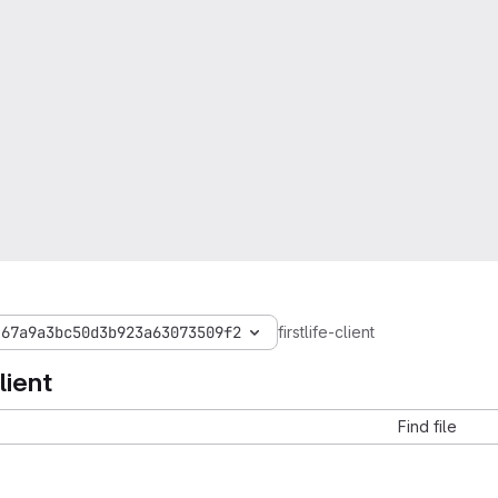
467a9a3bc50d3b923a63073509f2
firstlife-client
client
Find file