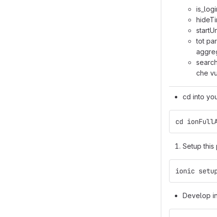
is_log
hideTi
startU
tot par
aggreg
search
che v
cd into you
cd ionFull
Setup this 
ionic setu
Develop in