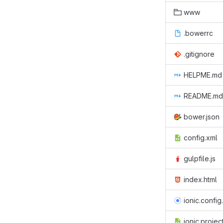
www
.bowerrc
.gitignore
HELPME.md
README.md
bower.json
config.xml
gulpfile.js
index.html
ionic.config
ionic.projec