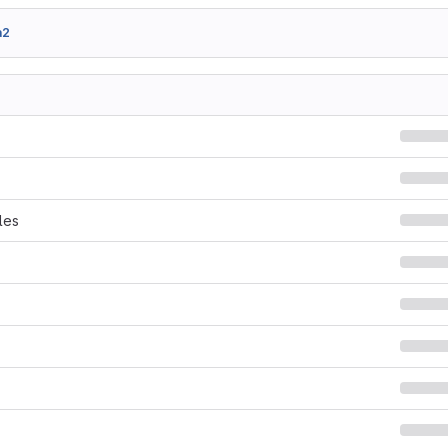
a2
les