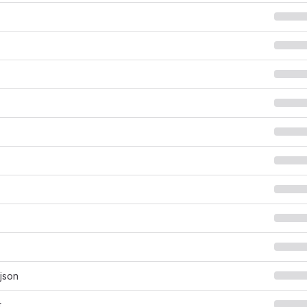
.json
t