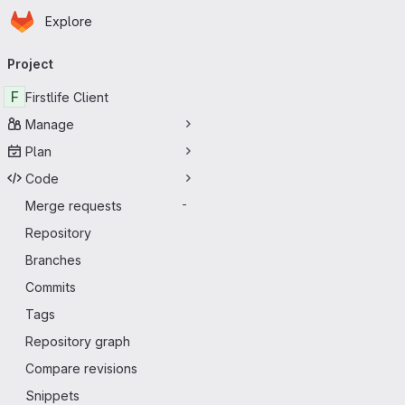
Homepage
Skip to main content
Explore
Primary navigation
Project
F
Firstlife Client
Manage
Plan
Code
Merge requests
-
Repository
Branches
Commits
Tags
Repository graph
Compare revisions
Snippets