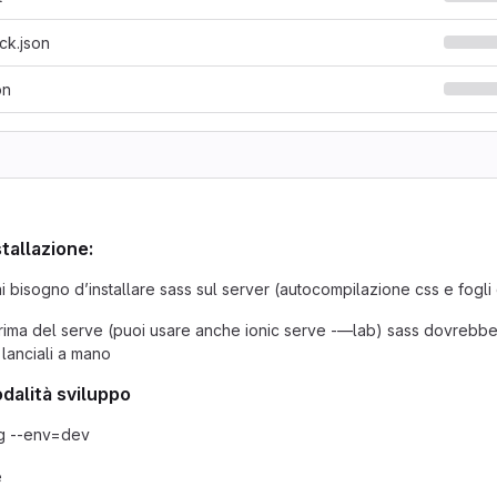
ck.json
on
stallazione:
 bisogno d’installare sass sul server (autocompilazione css e fogli d
ima del serve (puoi usare anche ionic serve -—lab) sass dovrebbe a
 lanciali a mano
odalità sviluppo
ig --env=dev
e