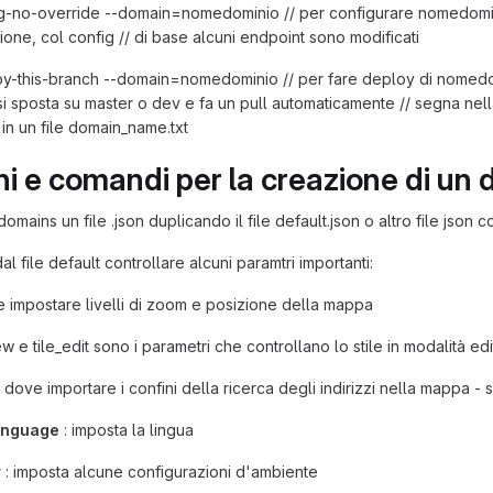
g-no-override --domain=nomedominio // per configurare nomedomini
ione, col config // di base alcuni endpoint sono modificati
y-this-branch --domain=nomedominio // per fare deploy di nomedominio
 si sposta su master o dev e fa un pull automaticamente // segna nell
in un file domain_name.txt
oni e comandi per la creazione di un
domains un file .json duplicando il file default.json o altro file json
l file default controllare alcuni paramtri importanti:
 impostare livelli di zoom e posizione della mappa
iew e tile_edit sono i parametri che controllano lo stile in modalità edi
: dove importare i confini della ricerca degli indirizzi nella mappa 
anguage
: imposta la lingua
r
: imposta alcune configurazioni d'ambiente