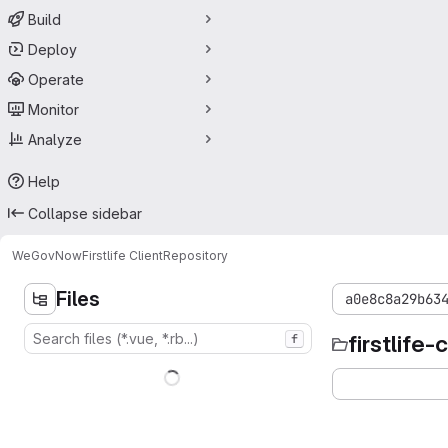
Build
Deploy
Operate
Monitor
Analyze
Help
Collapse sidebar
WeGovNow
Firstlife Client
Repository
Files
a0e8c8a29b63
firstlife-
f