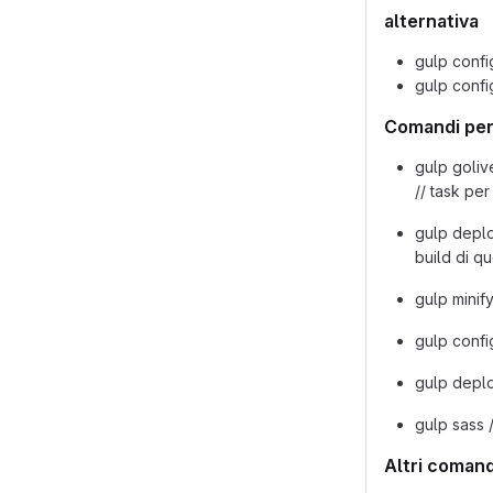
alternativa
gulp conf
gulp conf
Comandi per
gulp goliv
// task per 
gulp deplo
build di qu
gulp minif
gulp confi
gulp deplo
gulp sass /
Altri comand