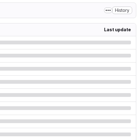
History
Last update