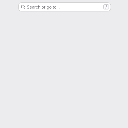
Search or go to…
/