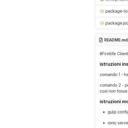
package-lo
package.js
README.md
#Firstlife Client
istruzioni in
comando 1 - hai
comando 2 - pr
così non fosse
istruzioni m
gulp conf
ionic serv