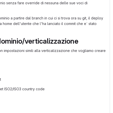
o senza fare override di nessuna delle sue voci di
 a partire dal branch in cui ci si trova ora su git, il deploy
a home dell'utente che l'ha lanciato il commit che e` stato
 dominio/verticalizzazione
 con impostazioni simili alla verticalizzazione che vogliamo creare
t
- set ISO2/ISO3 country code